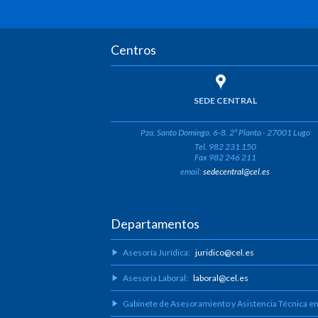
Centros
SEDE CENTRAL
Pza. Santo Domingo, 6-8, 2ª Planta - 27001 Lugo
Tel. 982 231 150
Fax 982 246 211
email:
sedecentral@cel.es
Departamentos
Asesoría Jurídica:
juridico@cel.es
Asesoría Laboral:
laboral@cel.es
Gabinete de Asesoramiento y Asistencia Técnica e