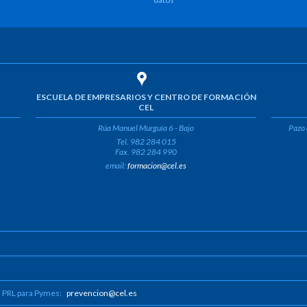
ESCUELA DE EMPRESARIOS Y CENTRO DE FORMACIÓN
CEL
Rúa Manuel Murguía 6 - Bajo
Pazo 
Tel. 982 284 015
Fax. 982 284 990
email:
formacion@cel.es
n PRL para Pymes:
prevencion@cel.es