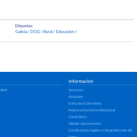
Etiquetas:
Galicia
DOG
Rural
Educación
Información
lidad
Servicios
Asóciate
Estructura Directiva
Representación Institucional
Canal ético
Validar documentos
Condiciones legales y de protección de
datos