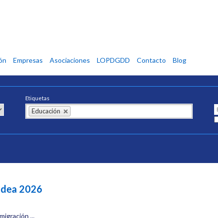
ón
Empresas
Asociaciones
LOPDGDD
Contacto
Blog
Etiquetas
Educación
Idea 2026
igración ...