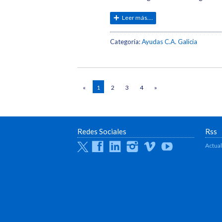
Leer más....
Categoría:
Ayudas C.A. Galicia
«
1
2
3
4
»
Redes Sociales
Rss
Twitter
Facebook
Linkedin
Instagram
Vimeo
Youtube
Actua