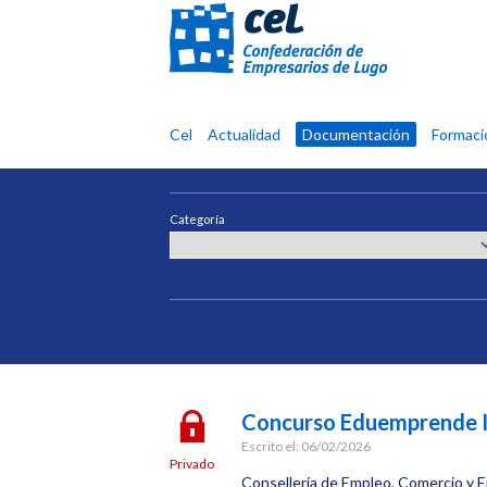
Confederación
Cel
Actualidad
Documentación
Formaci
de
Empresarios
de
Categoría
Lugo
Concurso Eduemprende 
Escrito el:
06/02/2026
Privado
Consellería de Empleo, Comercio y Em