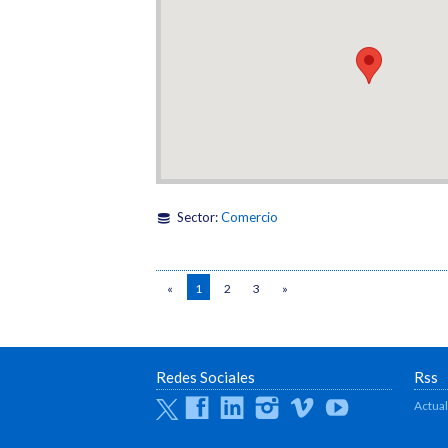
Sector:
Comercio
«
1
2
3
»
Redes Sociales
Rss
Twitter
Facebook
Linkedin
Instagram
Vimeo
Youtube
Actua