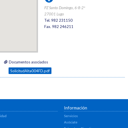
PZ Santo Domingo, 6-8-2º
27001 Lugo
Tel. 982 231150
Fax. 982 246211
Documentos asociados
SolicitudAlta004FD.pdf
Información
lidad
Servicios
Asóciate