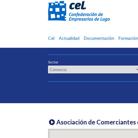
Confederación
Cel
Actualidad
Documentación
Formació
de
Empresarios
de
Sector
Lugo
Asociación de Comerciantes 