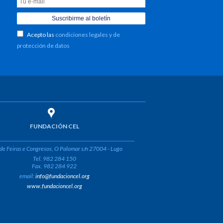
Acepto las
condiciones legales y de
protección de datos
FUNDACIÓN CEL
de Feiras e Congresos, O Palomar s/n 27004 - Lugo
Tel. 982 284 150
Fax. 982 284 922
email:
info@fundacioncel.org
www.fundacioncel.org