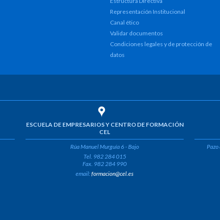
Estructura Directiva
Representación Institucional
Canal ético
Validar documentos
Condiciones legales y de protección de
datos
ESCUELA DE EMPRESARIOS Y CENTRO DE FORMACIÓN
CEL
Rúa Manuel Murguía 6 - Bajo
Pazo 
Tel. 982 284 015
Fax. 982 284 990
email:
formacion@cel.es