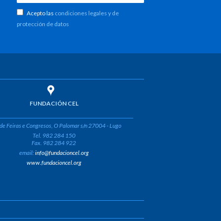
Acepto las
condiciones legales y de
protección de datos
FUNDACIÓN CEL
de Feiras e Congresos, O Palomar s/n 27004 - Lugo
Tel. 982 284 150
Fax. 982 284 922
email:
info@fundacioncel.org
www.fundacioncel.org