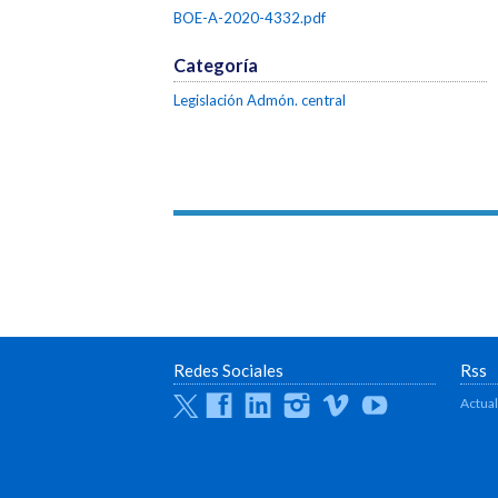
BOE-A-2020-4332.pdf
Categoría
Legislación Admón. central
Redes Sociales
Rss
Twitter
Facebook
Linkedin
Instagram
Vimeo
Youtube
Actua